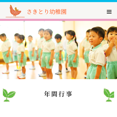
さきとり幼稚園
年間行事