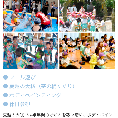
● プール遊び
● 夏越の大祓（茅の輪くぐり）
● ボディペインティング
● 休日参観
夏越の大祓では半年間のけがれを祓い清め、ボデイペイン