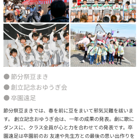
● 節分祭豆まき
● 創立記念おゆうぎ会
● 卒園遠足
節分祭豆まきでは、春を前に豆をまいて邪気災難を祓いま
す。 創立記念おゆうぎ会は、一年の成果の発表。劇に歌に
ダンスに、クラス全員が心と力を合わせての発表です。卒
園遠足は卒園前のお 友達や先生方との最後の思い出作りを