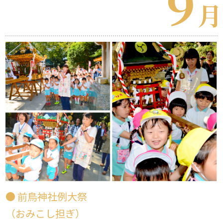
９
月
● 前鳥神社例大祭
（おみこし担ぎ）