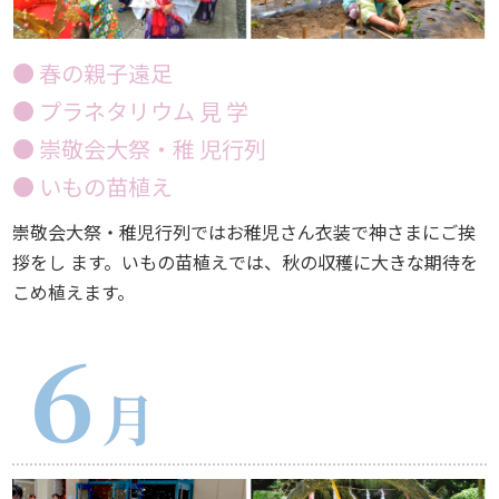
● 春の親子遠足
● プラネタリウム 見 学
● 崇敬会大祭・稚 児行列
● いもの苗植え
崇敬会大祭・稚児行列ではお稚児さん衣装で神さまにご挨
拶をし ます。いもの苗植えでは、秋の収穫に大きな期待を
こめ植えます。
６
月