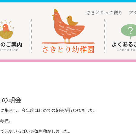
さきとりっこ便り
ア
園のご案内
よくある
さきとり幼稚園
ormation
Consulta
ての朝会
庭に集合し、今年度はじめての朝会が行われました。
参拝。
操で元気いっぱい身体を動かしました。