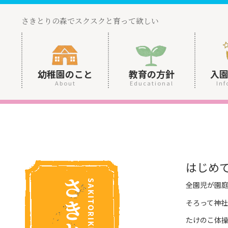
さきとりの森でスクスクと育って欲しい
幼稚園のこと
教育の方針
入
About
Educational
Inf
はじめ
全園児が園
そろって神社
たけのこ体