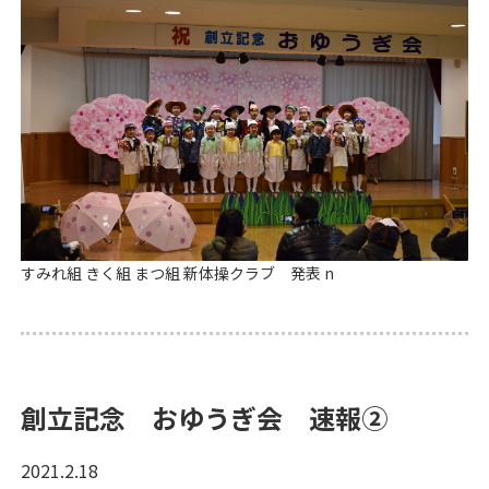
すみれ組 きく組 まつ組 新体操クラブ 発表 n
創立記念 おゆうぎ会 速報②
2021.2.18