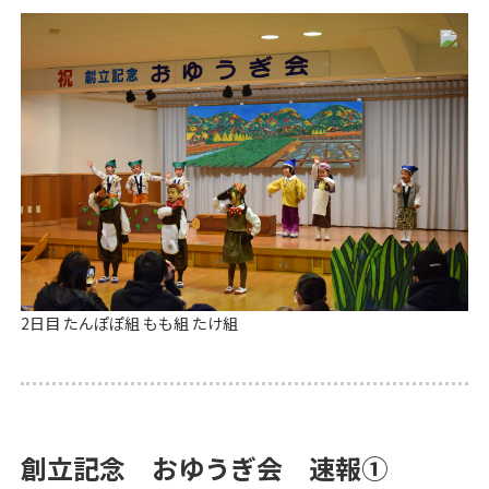
2日目 たんぽぽ組 もも組 たけ組
創立記念 おゆうぎ会 速報①