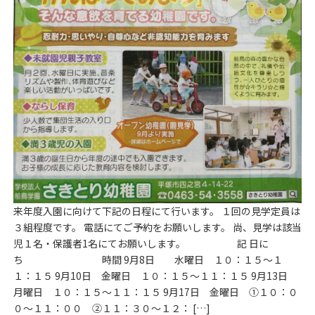
来年度入園に向けて下記の日程にて行います。 １回の見学定員は
３組程度です。 電話にてご予約をお願いします。 尚、見学は該当
児１名・保護者1名にてお願いします。 記 日に
ち 時間 9月8日 水曜日 １０：１５～１
１：１５ 9月10日 金曜日 １０：１５～１１：１５ 9月13日
月曜日 １０：１５～１１：１５ 9月17日 金曜日 ①１０：０
０～１１：００ ②１１：３０～１２： […]