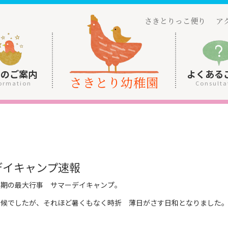
さきとりっこ便り
ア
園のご案内
よくある
さきとり幼稚園
ormation
Consulta
デイキャンプ速報
学期の最大行事 サマーデイキャンプ。
天候でしたが、それほど暑くもなく時折 薄日がさす日和となりました
い