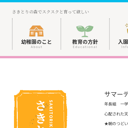
さきとりの森でスクスクと育って欲しい
幼稚園のこと
教育の方針
入
About
Educational
Inf
サマー
年長組 一
心配された
★朝のつど