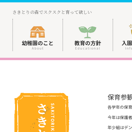
さきとりの森でスクスクと育って欲しい
幼稚園のこと
教育の方針
入
About
Educational
Inf
保育参
各学年の保
今年は保護
年少組はデ