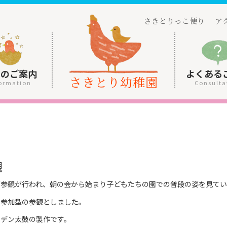
さきとりっこ便り
ア
園のご案内
よくある
さきとり幼稚園
ormation
Consulta
観
育参観が行われ、朝の会から始まり子どもたちの園での普段の姿を見てい
者参加型の参観としました。
ンデン太鼓の製作です。