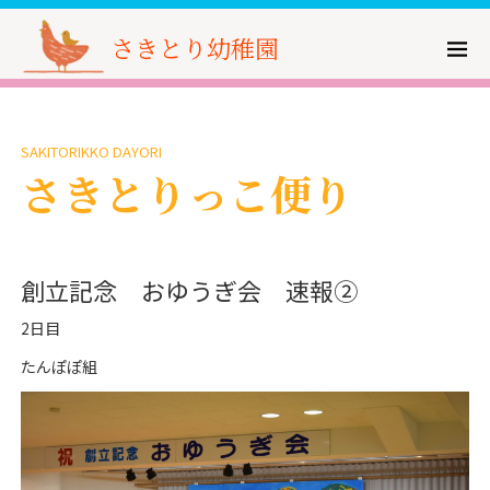
さきとり幼稚園
SAKITORIKKO DAYORI
さきとりっこ便り
創立記念 おゆうぎ会 速報②
2日目
たんぽぽ組