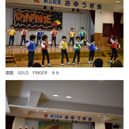
遊戯 GOLD FINGER ９９